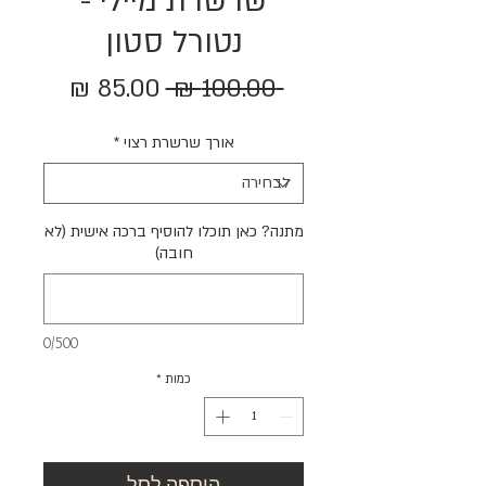
שרשרת מיילי -
נטורל סטון
מחיר
מחיר
 ‏100.00 ‏₪ 
רגיל
מבצע
אורך שרשרת רצוי
*
מתנה? כאן תוכלו להוסיף ברכה אישית (לא
חובה)
0/500
כמות
*
הוספה לסל