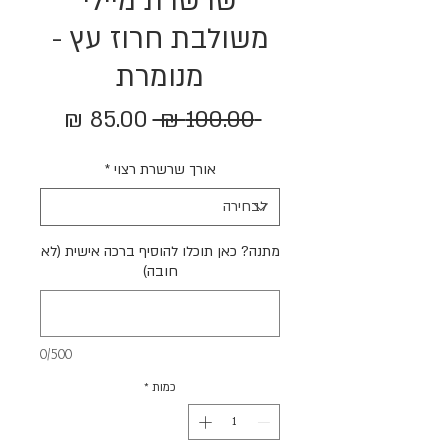
שרשרת מיילי
משולבת חרוז עץ -
מנומרת
מחיר
מחיר
 ‏100.00 ‏₪ 
רגיל
מבצע
אורך שרשרת רצוי
*
מתנה? כאן תוכלו להוסיף ברכה אישית (לא
חובה)
0/500
כמות
*