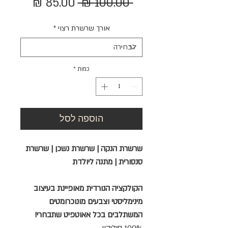
מחיר
מחיר
 ‏100.00 ‏₪ 
רגיל
מבצע
אורך שרשרת רצוי
*
כמות
*
הוספה לסל
שרשרת הנקה | שרשרת נשכן | שרשרת
סנסורית | מתנה ליולדת
הקולקציה הנורדית מאופיינת בעיצוב
מינימליסטי וצבעים מונוכרומטים
המשתלבים בכל אאוטפיט שתבחרי!
100% סיליקון