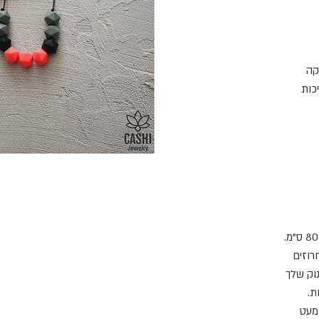
קה
כות
רוזים
וק שלך
ת.
מעט