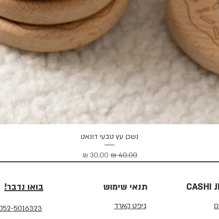
תצוגה מהירה
נשכן עץ טבעי דונאט
מחיר רגיל
מחיר מבצע
CASHI 
תנאי שימוש
בואו נדבר!
ם
גיפט קארד
052-5016323