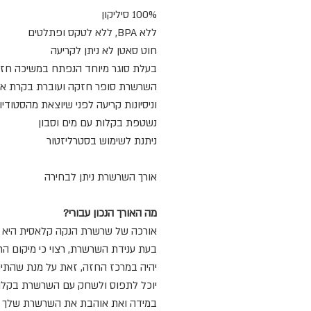
100% סיליקון
ללא BPA, ללא לטקס ופתלטים
חוט סאטן לא ניתן לקריעה
בעלת סוגר מיוחד הנפתח במשיכה חז
השרשרת סופר חזקה ועוברת בקרת אי
וניסיונות קריעה לפני שיוצאת מהסטודיו
נשטפת בקלות עם מים וסבון
ניתנת לשימוש בסטרליזטור
אורך השרשרת ניתן לבחירה
מה האורך הנכון עבורי?
אורכה של שרשרת הנקה קלאסית היא 80 ס"מ.
בעת ענידת השרשרת, רצוי כי מיקום הח
יהיה במרכז החזה, זאת על מנת שהתינ
יוכל לתפוס ולשחק עם השרשרת בקלו
במידה ואת אוהבת את השרשרת שלך 