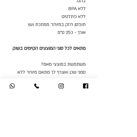
בהם.
ללא BPA
ללא פתלטים
תופסן חזק במיוחד ממתכת ועץ
אורך - כ25 ס"מ
מתאים לכל סוגי המוצצים הקיימים בשוק
משתמשת במוצצי מאמ?
סמני שכן ואצרף לך מתאם מיוחד ללא
עלות!
*מחזיק המוצץ מגיע ללא מוצץ*
אולי תאהבי גם