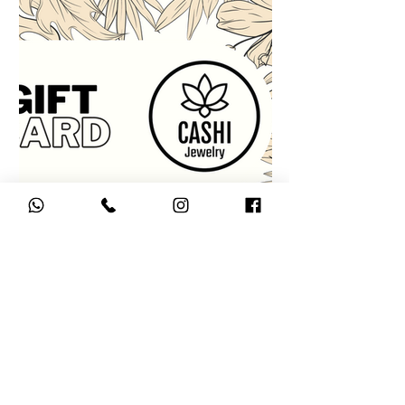
גיפט קארד
היוש !
אני אלמוג, אמא עייפה אך מרוצה של אדם וסהר ♥️