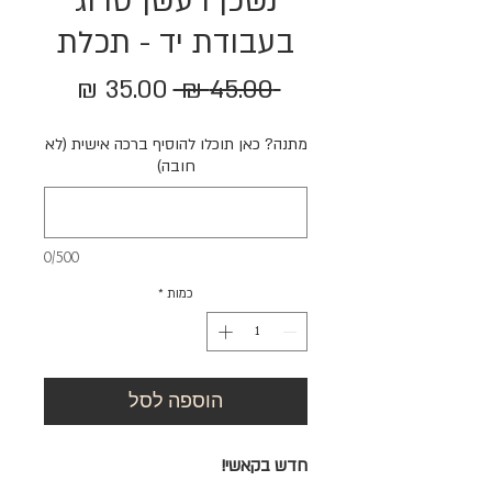
נשכן רעשן סרוג
בעבודת יד - תכלת
מחיר
מחיר
 ‏45.00 ‏₪ 
רגיל
מבצע
מתנה? כאן תוכלו להוסיף ברכה אישית (לא
חובה)
0/500
כמות
*
הוספה לסל
חדש בקאשי!