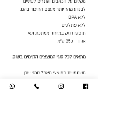
מקלים על הכאבים ועוזרים לשיניים
לבקוע מהר יותר מעצם החיכוך בהם.
ללא BPA
ללא פתלטים
תופסן חזק במיוחד ממתכת ועץ
אורך - כ25 ס"מ
מתאים לכל סוגי המוצצים הקיימים בשוק
משתמשת במוצצי מאמ? סמני שכן
ואצרף לך מתאם מיוחד ללא עלות!
*מחזיק המוצץ מגיע ללא מוצץ*
אולי תאהבי גם