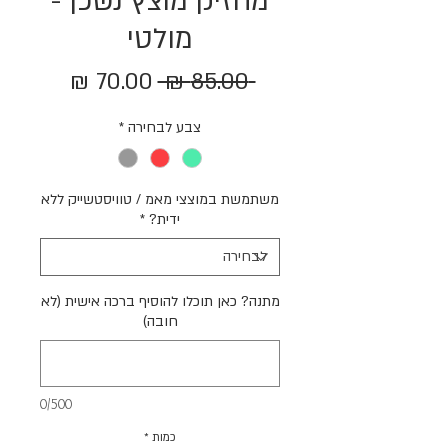
מחזיק מוצץ נשכן -
מולטי
מחיר
מחיר
 ‏85.00 ‏₪ 
רגיל
מבצע
צבע לבחירה
*
משתמשת במוצצי מאמ / טוויסטשייק ללא
ידית?
*
מתנה? כאן תוכלו להוסיף ברכה אישית (לא
חובה)
0/500
כמות
*