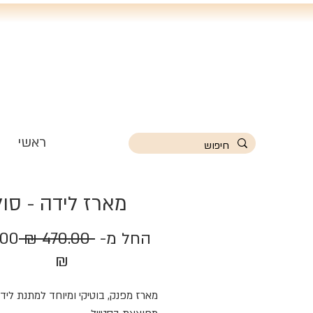
ראשי
מארז לידה - סול
מחי
החל מ-
 ‏470.00 ‏₪ 
.00
מחיר
רגי
₪
מבצע
מארז מפנק, בוטיקי ומיוחד למתנת לי