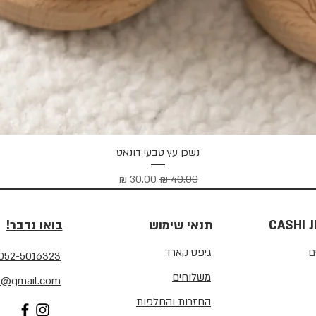
תצוגה מהירה
נשכן עץ טבעי דונאט
מחיר רגיל
מחיר מבצע
CASHI 
תנאי שימוש
בואו נדבר!
ם
גיפט קארד
052-5016323
משלוחים
ry@gmail.com
החזרות והחלפות