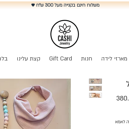
משלוח חינם בקנייה מעל 300 ש"ח
♥️
מארזי לידה
חנות
Gift Card
קצת עלינו
בלו
ר
380
ל
דה לאמא