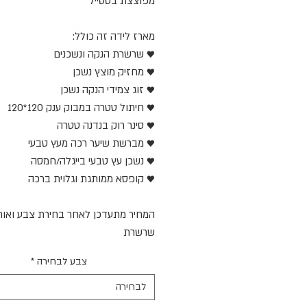
מפוצצת בסטייל
מארז לידה זה כולל:
♥️ שרשרת הנקה ונשכנים
♥️ מחזיק מוצץ נשכן
♥️ זוג צמידי הנקה נשכן
♥️ חיתול טטרה במבוק ענק 120*120
♥️ סינר רוק בנדנה טטרה
♥️ מברשת שיער רכה מעץ טבעי
♥️ נשכן עץ טבעי בייגלה/חמסה
♥️ קופסא ממותגת וגלוית ברכה
המחיר מתעדכן לאחר בחירת צבע ואור
שרשרת
צבע לבחירה
*
לבחירה