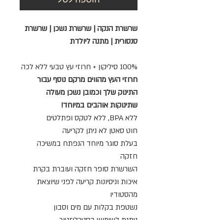
שרשרת הנקה | שרשרת נשכן | שרשרת
סנסורית | מתנה ליולדת
100% סיליקון + חרוזי עץ טבעי ללא לכה
חרוזי העץ מהווים מרקם נוסף עבור
התינוק שלך וכמובן נשכן מעולה
שתינוקות אוהבים במיוחד!
ללא BPA, ללא לטקס ופתלטים
חוט סאטן לא ניתן לקריעה
בעלת סוגר מיוחד הנפתח במשיכה
חזקה
השרשרת סופר חזקה ועוברת בקרת
איכות וניסיונות קריעה לפני שיוצאת
מהסטודיו
נשטפת בקלות עם מים וסבון
ניתנת לשימוש בסטרליזטור