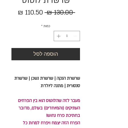
שרשרת לוטוס
מחיר
מחיר
 ‏130.00 ‏₪ 
רגיל
מבצע
כמות
*
הוספה לסל
שרשרת הנקה | שרשרת נשכן | שרשרת
סנסורית | מתנה ליולדת
מעבר לזה שהלוטוס הוא בין הפרחים
העתיקים (והמיוחדים) בעולם, מדובר
בחתיכת פרח נחוש!
הפרח הזה יצמח ויפרח למרות כל