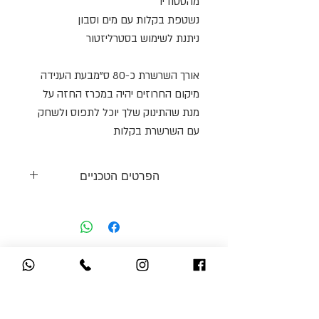
מהסטודיו
נשטפת בקלות עם מים וסבון
ניתנת לשימוש בסטרליזטור
אורך השרשרת כ-80 ס"מבעת הענידה
מיקום החרוזים יהיה במכרז החזה על
מנת שהתינוק שלך יוכל לתפוס ולשחק
עם השרשרת בקלות
הפרטים הטכניים
שרשרת הנקה | שרשרת נשכנים | שרשרת
תחושה
החרוזים עשויים 100% סיליקון ברמה
אולי תאהבי גם
הגבוהה ביותר
ללא BPA - ביספינול A
את זה
ללא לטקס
ללא פתלטים