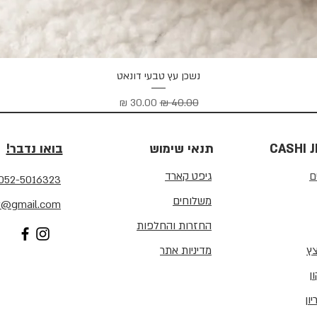
תצוגה מהירה
נשכן עץ טבעי דונאט
מחיר רגיל
מחיר מבצע
CASHI 
תנאי שימוש
בואו נדבר!
ם
גיפט קארד
052-5016323
משלוחים
ry@gmail.com
החזרות והחלפות
צץ
מדיניות אתר
ון
ון