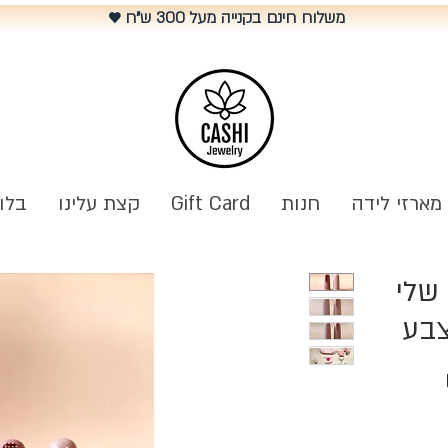
משלוח חינם בקנייה מעל 300 ש"ח
♥️
מארזי לידה
חנות
Gift Card
קצת עלינו
בלו
שלי
צבע
מחיר
מבצע